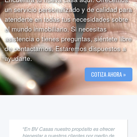
un servicio personalizado y de calidad para
atenderte en todas tus necesidades sobre
el mundo inmobiliario. Si necesitas
asistencia o tienes preguntas, siéntete libre
de contactarnos. Estaremos dispuestos a
ayudarte.
COTIZA AHORA »
"En BV Casas nuestro propósito es ofrecer
bienestar a nuestros clientes por medio de