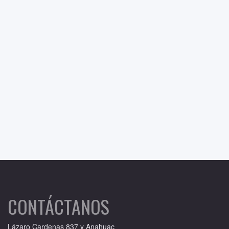
CONTÁCTANOS
Lázaro Cardenas 837 y Anahuac