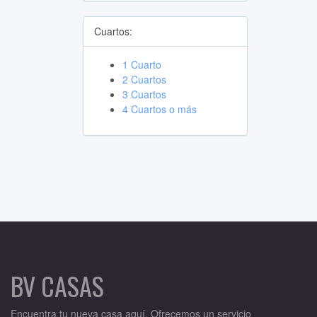
Cuartos:
1 Cuarto
2 Cuartos
3 Cuartos
4 Cuartos o más
BV CASAS
Encuentra tu nueva casa aquí. Ofrecemos un servicio