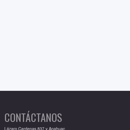
CONTÁCTANOS
Lázaro Cardenas 837 y Anahuac