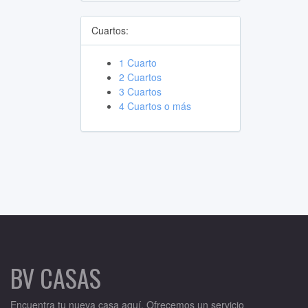
Cuartos:
1 Cuarto
2 Cuartos
3 Cuartos
4 Cuartos o más
BV CASAS
Encuentra tu nueva casa aquí. Ofrecemos un servicio